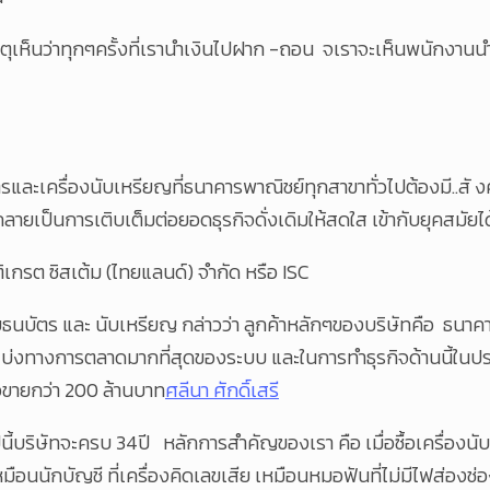
เกตุเห็นว่าทุกๆครั้งที่เรานำเงินไปฝาก -ถอน จเราจะเห็นพนักงาน
ครื่องนับเหรียญที่ธนาคารพาณิชย์ทุกสาขาทั่วไปต้องมี..สั งคมที่
็กลายเป็นการเติบเต็มต่อยอดธุรกิจดั่งเดิมให้สดใส เข้ากับยุคสม
ติเกรต ซิสเต้ม (ไทยแลนด์) จำกัด หรือ ISC
งนับธนบัตร และ นับเหรียญ กล่าวว่า ลูกค้าหลักๆของบริษัทคือ ธ
วนแบ่งทางการตลาดมากที่สุดของระบบ และในการทำธุรกิจด้านนี้ในป
ซื้อขายกว่า 200 ล้านบาท
ศลีนา ศักดิ์เสรี
ี้บริษัทจะครบ 34ปี หลักการสำคัญของเรา คือ เมื่อซื้อเครื่องน
นนักบัญชี ที่เครื่องคิดเลขเสีย เหมือนหมอฟันที่ไม่มีไฟส่องช่อง