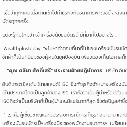
เชื่อว่าทุกๆคนเมื่อเดินเข้าไปทำธุรกิจกับธนาคารพาณิชย์ จะสัง
บัตรทุกๆครั้ง..
แต่จะรู้กับไหมว่า เจ้าเครื่องนับธนบัตรนี้ มีที่มาที่ไปอย่างไร …
Wealthplustoday จะไปหาคำตอบที่มาที่ไปของเครื่องนับธนบัตรและเ
ซักผ้าก็เป็นที่นิยมของผู้คนในยุคปัจจุบัน เพียงมองเห็นโอกาสก
“คุณ ศลีนา ศักดิ์เสรี” ประธานฝ่ายปฏิบัตการ
บริษัท อิน
อินติเกรต ซิสเต้ม (ไทยแลนด์) ISC ซึ่งทำธุรกิจจำหน่ายเครื่อ
มีในประเทศไทยเป็นลูกค้าของ ISC เราถือว่าเป็นผู้นำหรือมีส่
ISCถือว่าเป็นบริษัทที่เป็นผู้นำและมีแชร์มากที่สุด ซึ่งต่อปีมูลค่า
“ เราคือผู้เชี่ยวชาญและมีประสบการณ์การทำธุรกิจมานาน และปีน
เครื่องนับธนบัตรเป็ฯเครื่องมือ ของพนักงานธนาคารฯ เปรียบเหมือ