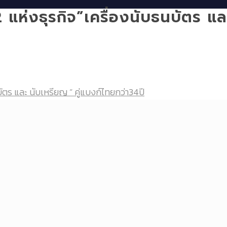
น 2 แห่งธุรกิจ”เครื่องนับธนบัตร 
นบัตร และ นับเหรียญ “ คู่แบงก์ไทยกว่า34ปี